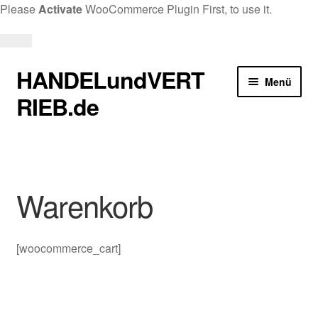
Please
Activate
WooCommerce Plugin First, to use it.
Dismiss
this
HANDELundVERT
Zur
Zum
Menü
notice.
Navigation
Inhalt
RIEB.de
springen
springen
Start
AGB
Warenkorb
Anfrage
[woocommerce_cart]
Datenschutzerklärung
Impressum