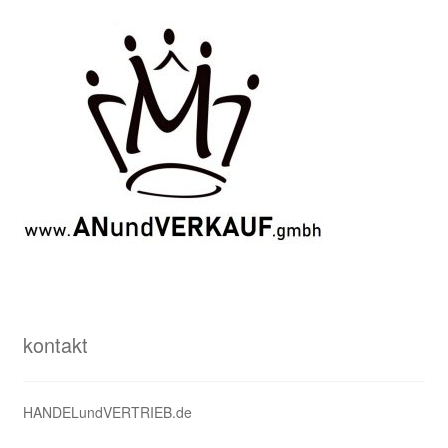
Info
Kontaktdaten
Leistungen
Partner
Shop
Über uns
Warenkorb
kontakt
Zertifikat
HANDELundVERTRIEB.de