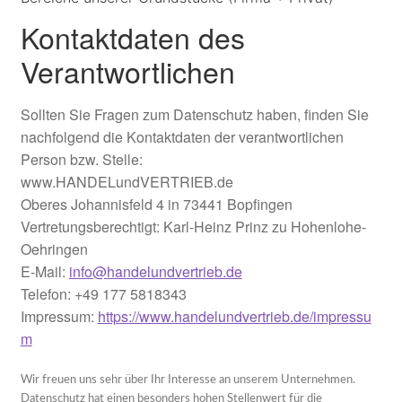
Info
Kontaktdaten des
Kontaktdaten
Verantwortlichen
Leistungen
Sollten Sie Fragen zum Datenschutz haben, finden Sie
nachfolgend die Kontaktdaten der verantwortlichen
Partner
Person bzw. Stelle:
www.HANDELundVERTRIEB.de
Shop
Oberes Johannisfeld 4 in 73441 Bopfingen
Vertretungsberechtigt: Karl-Heinz Prinz zu Hohenlohe-
Über uns
Oehringen
E-Mail:
info@handelundvertrieb.de
Telefon:
+49 177 5818343
Warenkorb
Impressum:
https://www.handelundvertrieb.de/impressu
m
Zertifikat
Wir freuen uns sehr über Ihr Interesse an unserem Unternehmen.
Datenschutz hat einen besonders hohen Stellenwert für die