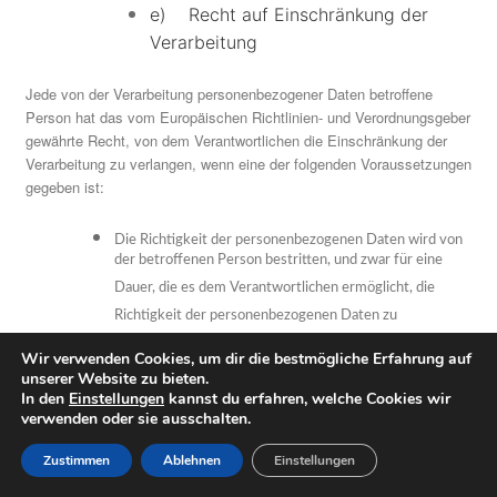
e) Recht auf Einschränkung der
Verarbeitung
Jede von der Verarbeitung personenbezogener Daten betroffene
Person hat das vom Europäischen Richtlinien- und Verordnungsgeber
gewährte Recht, von dem Verantwortlichen die Einschränkung der
Verarbeitung zu verlangen, wenn eine der folgenden Voraussetzungen
gegeben ist:
Die Richtigkeit der personenbezogenen Daten wird von
der betroffenen Person bestritten, und zwar für eine
Dauer, die es dem Verantwortlichen ermöglicht, die
Richtigkeit der personenbezogenen Daten zu
überprüfen.
Wir verwenden Cookies, um dir die bestmögliche Erfahrung auf
unserer Website zu bieten.
Die Verarbeitung ist unrechtmäßig, die betroffene
In den
Einstellungen
kannst du erfahren, welche Cookies wir
Person lehnt die Löschung der personenbezogenen
verwenden oder sie ausschalten.
Daten ab und verlangt stattdessen die Einschränkung der
Nutzung der personenbezogenen Daten.
Zustimmen
Ablehnen
Einstellungen
Der Verantwortliche benötigt die personenbezogenen