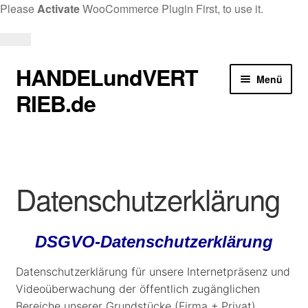
Please
Activate
WooCommerce Plugin First, to use it.
Dismiss
this
HANDELundVERT
Zur
Zum
Menü
notice.
Navigation
Inhalt
RIEB.de
springen
springen
Start
AGB
Datenschutzerklärung
Anfrage
DSGVO-Datenschutzerklärung
Datenschutzerklärung
Datenschutzerklärung für unsere Internetpräsenz und
Impressum
Videoüberwachung der öffentlich zugänglichen
Bereiche unserer Grundstücke (Firma + Privat)